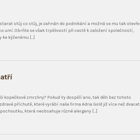
starat stůj co stůj, je zahnán do podnikání a možná se mu tak otevře
o umí. Obrňte se však trpělivostí při cestě k založení společností,
y ke kýženému […]
atří
 či kopečkové zmrzliny? Pokud Vy dospělí ano, tak děti bez tohoto
dravé příchutě, které vyrábí naše firma Adria Gold již více než dvacet
u pochoutku, která neobsahuje různé alergeny […]