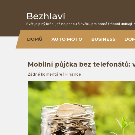
Bezhlaví
Svět je plný krás, jež nejednou člověku pro samá trápení unikají. 
DOMŮ
AUTO MOTO
BUSINESS
DO
Mobilní půjčka bez telefonátů: v
Žádné komentáře
|
Finance