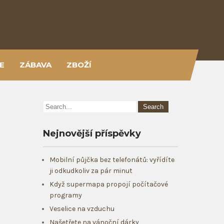
E
ZÁBAVA
ZBOŽÍ
Nejnovější příspěvky
Mobilní půjčka bez telefonátů: vyřídíte
ji odkudkoliv za pár minut
Když supermapa propojí počítačové
programy
Veselice na vzduchu
Našetřete na vánoční dárky