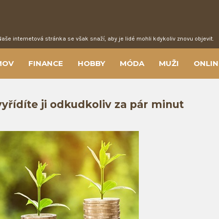
Naše internetová stránka se však snaží, aby je lidé mohli kdykoliv znovu objevit.
MOV
FINANCE
HOBBY
MÓDA
MUŽI
ONLIN
yřídíte ji odkudkoliv za pár minut