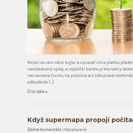
Rozbil se vám ráno bojler a opravář chce platbu předem
neočekávaný výdaj, a nejbližší banka je kilometry dale
neznamená frontu na pobočce ani zdlouhavé telefonáty
odkudkoliv […]
Číst dále »
Když supermapa propojí počít
Žádné komentáře
| Nezařazené