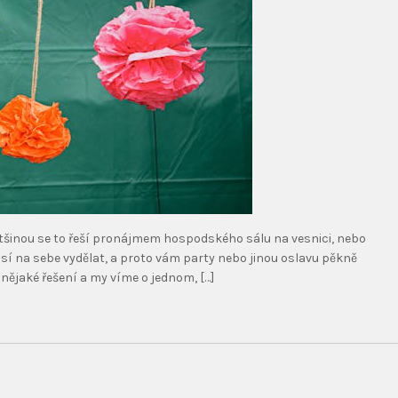
ětšinou se to řeší pronájmem hospodského sálu na vesnici, nebo
usí na sebe vydělat, a proto vám party nebo jinou oslavu pěkně
 nějaké řešení a my víme o jednom, […]