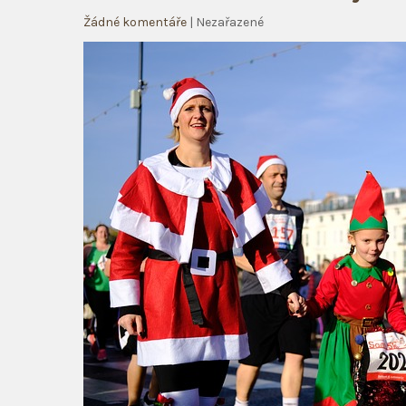
Žádné komentáře
| Nezařazené