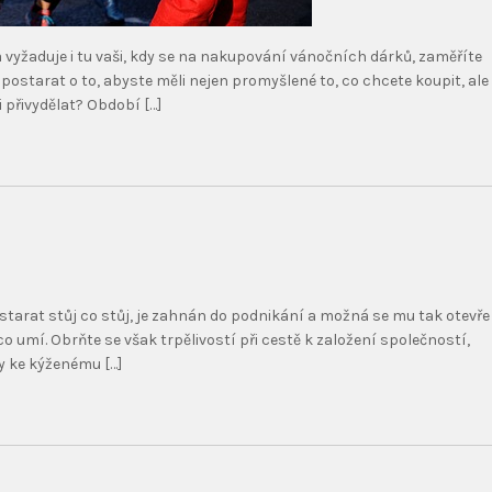
 vyžaduje i tu vaši, kdy se na nakupování vánočních dárků, zaměříte
postarat o to, abyste měli nejen promyšlené to, co chcete koupit, ale 
i přivydělat? Období […]
starat stůj co stůj, je zahnán do podnikání a možná se mu tak otevře
o umí. Obrňte se však trpělivostí při cestě k založení společností,
y ke kýženému […]