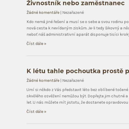
Živnostník nebo zaměstnanec
Žádné komentáře
| Nezařazené
Kdo nemá jiné řešení a musí se o sebe a svou rodinu po
nová cesta k nevídaným ziskům. Je-li tedy šikovný a něc
neboť náš administrativní aparát disponuje tisíci krok
Číst dále »
K létu tahle pochoutka prostě p
Žádné komentáře
| Nezařazené
Umí si někdo z Vás představit léto bez oblíbené točené
skvělého osvěžení nemůžou být. Dopřejte jim chutné a z
let. U nás můžete mít jistotu, že dostanete opravdovo
Číst dále »