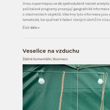
Onou supermapou se dá zjednodušeně nazvat analytick
počítačové programy propojují geografické informace (
o vlastnostech objektů). Všechny tyto informace jsou 
tematické, lze využívat k řešení různých úloh.Čím více a
Číst dále »
Veselice na vzduchu
Žádné komentáře
|
Business