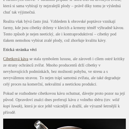
která si sama vybírají ty nejzralejší plody – právě díky tomu je výsledná
chuť tak výjimečná.
Realita však bývá často jiná. Vzhledem k obrovské poptávce vznikají
farmy, kde jsou cibetky drženy v klecích a krmeny téměř výhradně kávou.
Tento způsob je nejen neetický, ale i kontraproduktivní – cibetky pod
tlakem nemohou vybírat zralé plody, což zhoršuje kvalitu kávy.
Etická stránka věci
Cibetková káva
se stala symbolem luxusu, ale zároveň i cílem ostré kritiky
ze strany ochránců zvířat. Mnoho producentů drží cibetky v
nevyhovujících podmínkách, bez možnosti pohybu, ve stresu a s
nevyváženou stravou. To nejen trápí samotná zvířata, ale také degraduje
celý proces na komerční, nekvalitní a neetickou produkci.
Pokud se rozhodnete cibetkovou kávu ochutnat, dávejte proto pozor na její
původ. Opravdoví znalci dnes preferují kávu z volného sběru (tzv.
wild
kopi luwak
), která je sice ještě vzácnější a dražší, ale výrazně šetrnější k
přírodě.