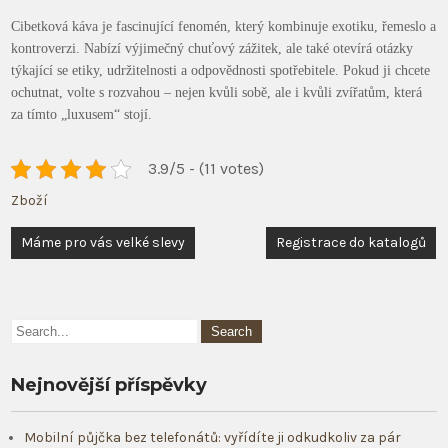
Cibetková káva je fascinující fenomén, který kombinuje exotiku, řemeslo a
kontroverzi. Nabízí výjimečný chuťový zážitek, ale také otevírá otázky
týkající se etiky, udržitelnosti a odpovědnosti spotřebitele. Pokud ji chcete
ochutnat, volte s rozvahou – nejen kvůli sobě, ale i kvůli zvířatům, která
za tímto „luxusem“ stojí.
3.9/5 - (11 votes)
Zboží
Navigace
Máme pro vás velké slevy
Registrace do katalogů
pro
příspěvek
Nejnovější příspěvky
Mobilní půjčka bez telefonátů: vyřídíte ji odkudkoliv za pár