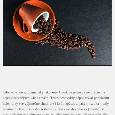
Cibetková káva, známá také jako
kopi luwak
, je jednou z nejdražších a
nejexkluzivnějších káv na světě. Tento neobvyklý nápoj získal popularitu
nejen díky své výjimečné chuti, ale i kvůli způsobu, jakým vzniká – tedy
prostřednictvím trávicího systému zvířete zvaného cibetka (luwak). V
tomto článku se podíváme na to, co cibetková káva je, jak se vyrábí, čím