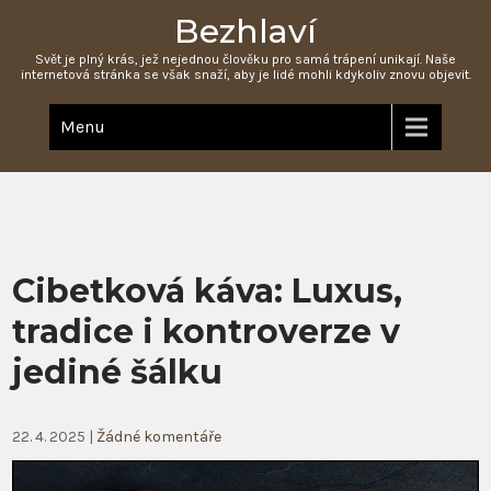
Bezhlaví
Svět je plný krás, jež nejednou člověku pro samá trápení unikají. Naše
internetová stránka se však snaží, aby je lidé mohli kdykoliv znovu objevit.
Menu
Cibetková káva: Luxus,
tradice i kontroverze v
jediné šálku
22. 4. 2025
|
Žádné komentáře