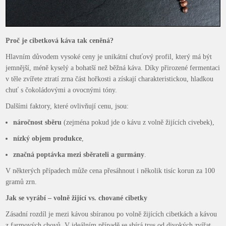
Proč je cibetková káva tak ceněná?
Hlavním důvodem vysoké ceny je unikátní chuťový profil, který má být
jemnější, méně kyselý a bohatší než běžná káva. Díky přirozené fermentaci
v těle zvířete ztratí zrna část hořkosti a získají charakteristickou, hladkou
chuť s čokoládovými a ovocnými tóny.
Dalšími faktory, které ovlivňují cenu, jsou:
náročnost sběru
(zejména pokud jde o kávu z volně žijících civebek),
nízký objem produkce
,
značná poptávka mezi sběrateli a gurmány
.
V některých případech může cena přesáhnout i několik tisíc korun za 100
gramů zrn.
Jak se vyrábí – volně žijící vs. chované cibetky
Zásadní rozdíl je mezi kávou sbíranou po volně žijících cibetkách a kávou
z farmových chovů. V ideálním případě se sbírá trus od divokých zvířat,