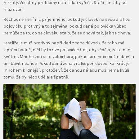
mrzutý. Všechny problémy se ale dají vyřešit. Stačí jen, aby se
muž svěřil.
Rozhodně není nic příjemného, pokud je člověk na svou drahou
polovičku protivný a to zejména, pokud daná polovička vůbec
nemůže za to, co se člověku stalo, že se chová tak, jak se chová.
Jestliže je muž protivný například z toho důvodu, že toho má
v práci hodně, měl by to své polovičce říct, aby věděla, že to není
kvůli ní. Mnoho žen si to velmi bere, pokud se s nimi muž nebaví a
ani bavit nechce. Pokud daná žena ví alespoň důvod, kolikrát je
mnohem klidnější, protože ví, že danou náladu muž nemá kvůli
tomu, že by něco udělala špatně.