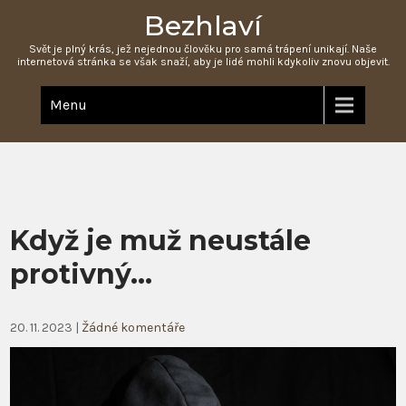
Bezhlaví
Svět je plný krás, jež nejednou člověku pro samá trápení unikají. Naše
internetová stránka se však snaží, aby je lidé mohli kdykoliv znovu objevit.
Menu
Když je muž neustále
protivný…
20. 11. 2023
|
Žádné komentáře