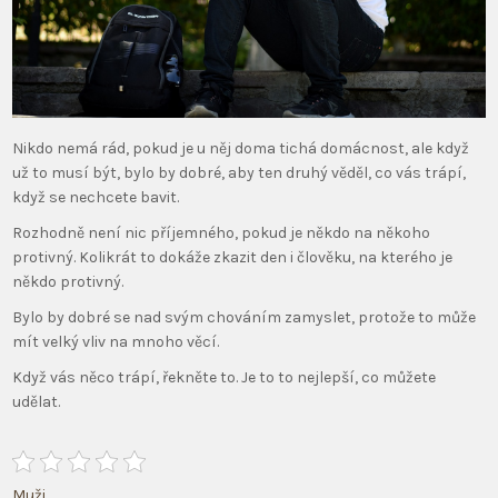
Nikdo nemá rád, pokud je u něj doma tichá domácnost, ale když
už to musí být, bylo by dobré, aby ten druhý věděl, co vás trápí,
když se nechcete bavit.
Rozhodně není nic příjemného, pokud je někdo na někoho
protivný. Kolikrát to dokáže zkazit den i člověku, na kterého je
někdo protivný.
Bylo by dobré se nad svým chováním zamyslet, protože to může
mít velký vliv na mnoho věcí.
Když vás něco trápí, řekněte to. Je to to nejlepší, co můžete
udělat.
Muži