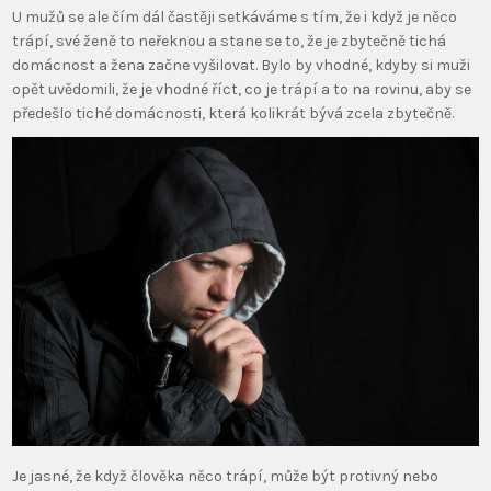
U mužů se ale čím dál častěji setkáváme s tím, že i když je něco
trápí, své ženě to neřeknou a stane se to, že je zbytečně tichá
domácnost a žena začne vyšilovat. Bylo by vhodné, kdyby si muži
opět uvědomili, že je vhodné říct, co je trápí a to na rovinu, aby se
předešlo tiché domácnosti, která kolikrát bývá zcela zbytečně.
Je jasné, že když člověka něco trápí, může být protivný nebo