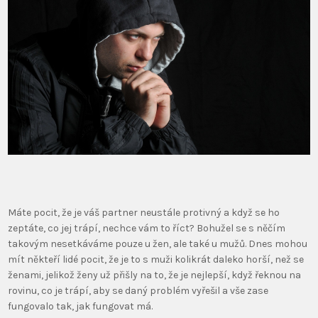
Máte pocit, že je váš partner neustále protivný a když se ho
zeptáte, co jej trápí, nechce vám to říct? Bohužel se s něčím
takovým nesetkáváme pouze u žen, ale také u mužů. Dnes mohou
mít někteří lidé pocit, že je to s muži kolikrát daleko horší, než se
ženami, jelikož ženy už přišly na to, že je nejlepší, když řeknou na
rovinu, co je trápí, aby se daný problém vyřešil a vše zase
fungovalo tak, jak fungovat má.