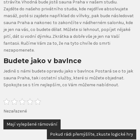
strávíte. Vhodná bude jistě sauna Praha v našem studiu.
Zajděte do našeho privátního studia, kde nejdříve absolvujete
masáž, poté si zajdete například do vířivky, pak bude následovat
sauna Praha
a nakonec to zakončíte v nádherném salonku, kde
je jen na vás, co budete dělat. Můžete si lehnout, popíjet nějaké
pití, dát si vodní dýmku. Zkrátka a dobře vše je jen na Vaší
fantasii. Ručíme Vám za to, že na tyto chvíle do smrti
nezapomenete.
Budete jako v bavlnce
Jedině s námi budete opravdu jako v bavlnce. Postará se o to jak
sauna Praha, tak i ostatní služby, které si můžete objednat.
Spokojte se s tím nejlepším, co Vám můžeme nabídnout.
Nezařazené
Navigace
Mají vylepšené rámování
pro
Pokud rádi přemýšlíte, zkuste logické hry
příspěvek