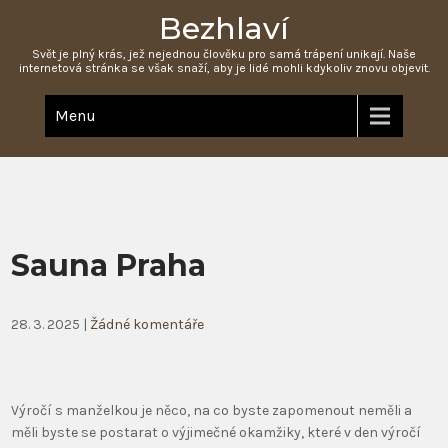
Bezhlaví
Svět je plný krás, jež nejednou člověku pro samá trápení unikají. Naše
internetová stránka se však snaží, aby je lidé mohli kdykoliv znovu objevit.
Menu
Sauna Praha
28. 3. 2025
|
Žádné komentáře
Výročí s manželkou je něco, na co byste zapomenout neměli a
měli byste se postarat o výjimečné okamžiky, které v den výročí