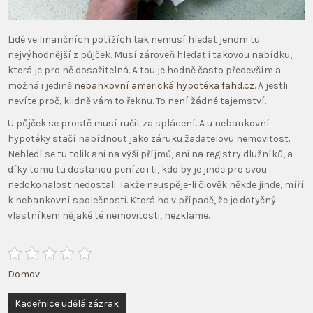
Lidé ve finančních potížích tak nemusí hledat jenom tu
nejvýhodnější z půjček. Musí zároveň hledat i takovou nabídku,
která je pro ně dosažitelná. A tou je hodně často především a
možná i jedině
nebankovní americká hypotéka fahd.cz
. A jestli
nevíte proč, klidně vám to řeknu. To není žádné tajemství.
U půjček se prostě musí ručit za splácení. A u nebankovní
hypotéky stačí nabídnout jako záruku žadatelovu nemovitost.
Nehledí se tu tolik ani na výši příjmů, ani na registry dlužníků, a
díky tomu tu dostanou peníze i ti, kdo by je jinde pro svou
nedokonalost nedostali.
Takže neuspěje-li člověk někde jinde, míří
k nebankovní společnosti. Která ho v případě, že je dotyčný
vlastníkem nějaké té nemovitosti, nezklame.
Domov
Navigace
Kadeřnice udělá zázrak