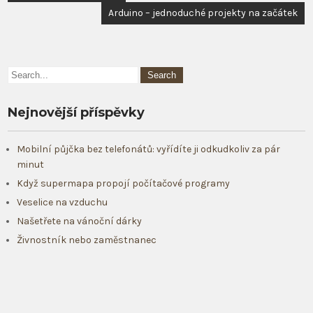
pro
Arduino – jednoduché projekty na začátek
příspěvek
Nejnovější příspěvky
Mobilní půjčka bez telefonátů: vyřídíte ji odkudkoliv za pár
minut
Když supermapa propojí počítačové programy
Veselice na vzduchu
Našetřete na vánoční dárky
Živnostník nebo zaměstnanec