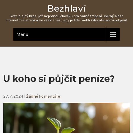
Bezhlaví
Svět je plný krás, jež nejednou člověku pro samá trápení unikají. Naše
internetová stránka se však snaží, aby je lidé mohli kdykoliv znovu objevit.
Menu
U koho si půjčit peníze?
27. 7. 2024
|
Žádné komentáře