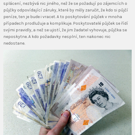
splácení, nezbývá nic jiného, než že se požadují po zájemcích o
půjčky odpovídající záruky, které by měly zaručit, že kdo si půjčí
peníze, ten je bude i vracet. A to poskytování půjček v mnoha
případech prodlužuje a komplikuje. Poskytovatelé půjček se řídí
svými pravidly, a než se ujistí, že jim žadatel vyhovuje, půjčka se
neposkytne. A kdo požadavky nesplní, ten nakonec nic
nedostane.