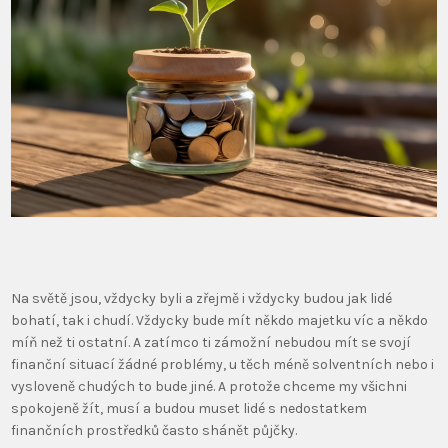
Na světě jsou, vždycky byli a zřejmě i vždycky budou jak lidé
bohatí, tak i chudí. Vždycky bude mít někdo majetku víc a někdo
míň než ti ostatní. A zatímco ti zámožní nebudou mít se svojí
finanční situací žádné problémy, u těch méně solventních nebo i
vysloveně chudých to bude jiné. A protože chceme my všichni
spokojeně žít, musí a budou muset lidé s nedostatkem
finančních prostředků často shánět půjčky.