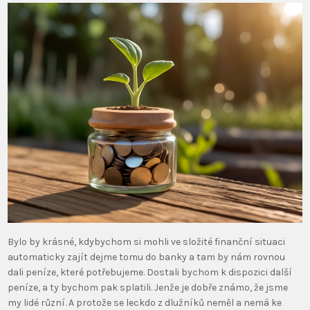
Bylo by krásné, kdybychom si mohli ve složité finanční situaci
automaticky zajít dejme tomu do banky a tam by nám rovnou
dali peníze, které potřebujeme. Dostali bychom k dispozici další
peníze, a ty bychom pak splatili. Jenže je dobře známo, že jsme
my lidé různí. A protože se leckdo z dlužníků neměl a nemá ke