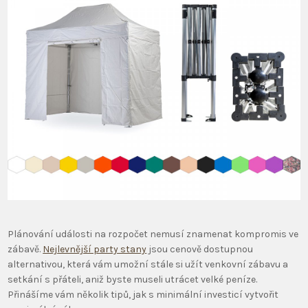
Plánování události na rozpočet nemusí znamenat kompromis ve
zábavě.
Nejlevnější party stany
jsou cenově dostupnou
alternativou, která vám umožní stále si užít venkovní zábavu a
setkání s přáteli, aniž byste museli utrácet velké peníze.
Přinášíme vám několik tipů, jak s minimální investicí vytvořit