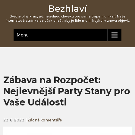
Bezhlaví
Svět je plný krás, jež nejednou člověku pro samá trápení unikají. Naše
internetová stránka se však snaží, aby je lidé mohli kdykoliv znovu objevit.
Menu
Zábava na Rozpočet:
Nejlevnější Party Stany pro
Vaše Události
23. 8. 2023
|
Žádné komentáře