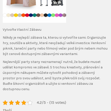
Vytvořte Vlastní Zábavu
Někdy je nejlepší zábava ta, kterou si vytvoříte sami. Organizujte
hry, soutěže a aktivity, které nevyžadují velké investice. Venkovní
piknik, taneční party nebo filmový večer pod širým nebem mohou
být cenově dostupnými zábavnými variantami.
Nejlevnější party stany neznamenají nutně, že budete muset
udělat kompromis ve zábavě. S trochou kreativity, plánování a
úsporným nákupem můžete vytvořit pohodový a zábavný
prostor pro svou událost, aniž byste překročili svůj rozpočet.
Buďte šikovní organizátoři a užijte si venkovní zábavu za
dostupnou cenu.
4.2/5 - (15 votes)
Zboží