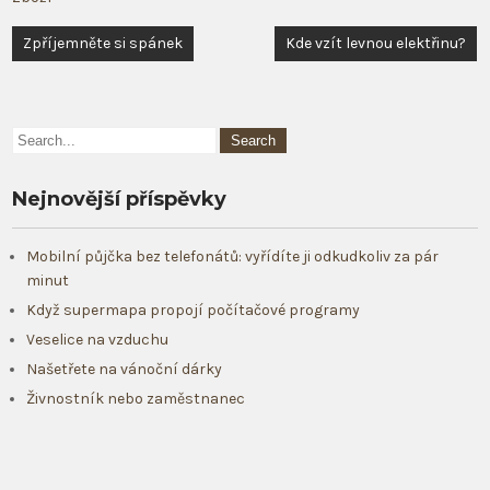
Navigace
Zpříjemněte si spánek
Kde vzít levnou elektřinu?
pro
příspěvek
Nejnovější příspěvky
Mobilní půjčka bez telefonátů: vyřídíte ji odkudkoliv za pár
minut
Když supermapa propojí počítačové programy
Veselice na vzduchu
Našetřete na vánoční dárky
Živnostník nebo zaměstnanec