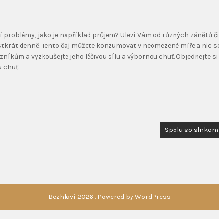
í problémy, jako je například průjem? Uleví Vám od různých zánětů či
ž šestkrát denně. Tento čaj můžete konzumovat v neomezené míře a nic s
níkům a vyzkoušejte jeho léčivou sílu a výbornou chuť. Objednejte si
u chuť.
Spolu so slnkom
Bezhlaví 2026 . Powered by WordPress