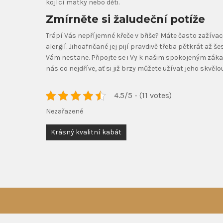
kojící matky nebo děti.
Zmírněte si žaludeční potíže
Trápí Vás nepříjemné křeče v břiše? Máte často zažívac
alergií. Jihoafričané jej pijí pravdivě třeba pětkrát a
Vám nestane. Připojte se i Vy k našim spokojeným zákaz
nás co nejdříve, ať si již brzy můžete užívat jeho skvělo
4.5/5 - (11 votes)
Nezařazené
Navigace
Krásný kvalitní kabát
pro
příspěvek