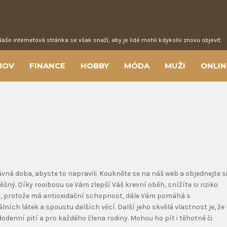
Naše internetová stránka se však snaží, aby je lidé mohli kdykoliv znovu objevit.
MOV
FINANCE
HOBBY
MÓDA
MUŽI
ONLIN
rávná doba, abyste to napravili. Koukněte se na náš web a objednejte s
pěšný. Díky
rooibosu
se Vám zlepší Váš krevní oběh, snížíte si riziko
jedů, protože má antioxidační schopnost, dále Vám pomáhá s
ích látek a spoustu dalších věcí. Další jeho skvělá vlastnost je, že
odenní pití a pro každého člena rodiny. Mohou ho pít i těhotné či