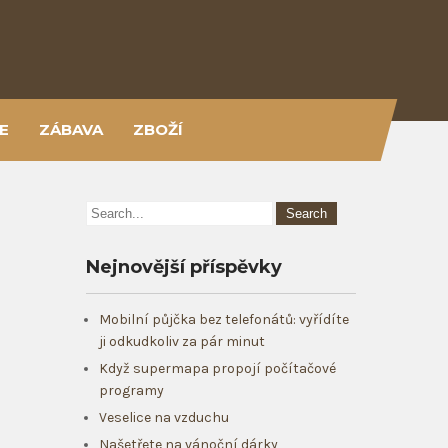
E
ZÁBAVA
ZBOŽÍ
Nejnovější příspěvky
Mobilní půjčka bez telefonátů: vyřídíte
ji odkudkoliv za pár minut
i
Když supermapa propojí počítačové
programy
Veselice na vzduchu
Našetřete na vánoční dárky