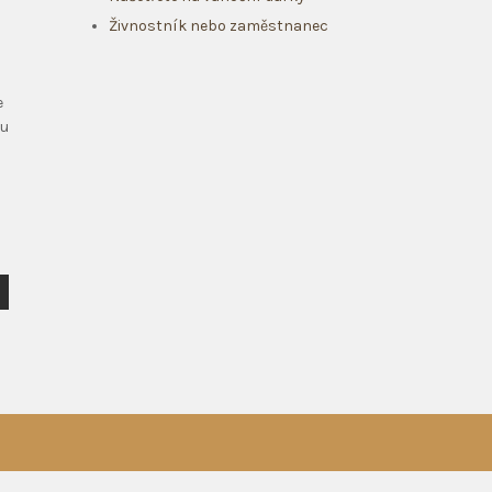
Živnostník nebo zaměstnanec
e
 u