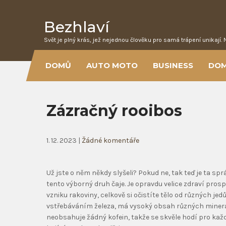
Bezhlaví
Svět je plný krás, jež nejednou člověku pro samá trápení unikají. 
DOMŮ
AUTO MOTO
BUSINESS
DO
Zázračný rooibos
1. 12. 2023
|
Žádné komentáře
Už jste o něm někdy slyšeli? Pokud ne, tak teď je ta sp
tento výborný druh čaje. Je opravdu velice zdraví pros
vzniku rakoviny, celkově si očistíte tělo od různých 
vstřebáváním železa, má vysoký obsah různých mineráln
neobsahuje žádný kofein, takže se skvěle hodí pro každ