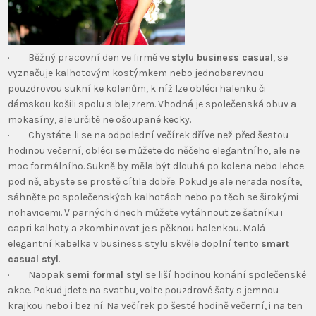
· Běžný pracovní den ve firmě ve
stylu business casual
, se
vyznačuje kalhotovým kostýmkem nebo jednobarevnou
pouzdrovou sukní ke kolenům, k níž lze obléci halenku či
dámskou košili spolu s blejzrem. Vhodná je společenská obuv a
mokasíny, ale určitě ne ošoupané kecky.
· Chystáte-li se na odpolední večírek dříve než před šestou
hodinou večerní, obléci se můžete do něčeho elegantního, ale ne
moc formálního. Sukně by měla být dlouhá po kolena nebo lehce
pod ně, abyste se prostě cítila dobře. Pokud je ale nerada nosíte,
sáhněte po společenských kalhotách nebo po těch se širokými
nohavicemi. V parných dnech můžete vytáhnout ze šatníku i
capri kalhoty a zkombinovat je s pěknou halenkou. Malá
elegantní kabelka v business stylu skvěle doplní tento
smart
casual styl
.
· Naopak
semi formal styl
se liší hodinou konání společenské
akce. Pokud jdete na svatbu, volte pouzdrové šaty s jemnou
krajkou nebo i bez ní. Na večírek po šesté hodině večerní, i na ten