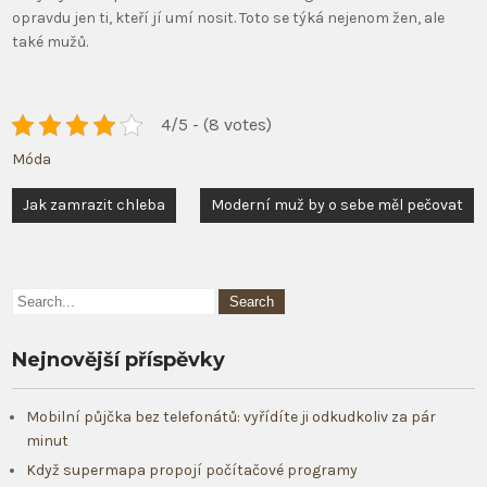
opravdu jen ti, kteří jí umí nosit. Toto se týká nejenom žen, ale
také mužů.
4/5 - (8 votes)
Móda
Navigace
Jak zamrazit chleba
Moderní muž by o sebe měl pečovat
pro
příspěvek
Nejnovější příspěvky
Mobilní půjčka bez telefonátů: vyřídíte ji odkudkoliv za pár
minut
Když supermapa propojí počítačové programy