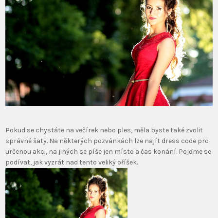
Pokud se chystáte na večírek nebo ples, měla byste také zvolit
správné šaty. Na některých pozvánkách lze najít dress code pro
určenou akci, na jiných se píše jen místo a čas konání. Pojďme se
podívat, jak vyzrát nad tento veliký oříšek.