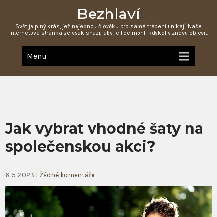
Bezhlaví
Svět je plný krás, jež nejednou člověku pro samá trápení unikají. Naše
internetová stránka se však snaží, aby je lidé mohli kdykoliv znovu objevit.
Menu
Jak vybrat vhodné šaty na
společenskou akci?
6. 5. 2023
|
Žádné komentáře