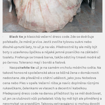
·
Black tie
je klasická večerní dress code. Zde se dodržuje
pořekadlo, že méně je více. Jestli zvolíte tylovou sukni nebo
dlouhé upnuté šaty, to už je na vás. Přednostně by ale měly být
boty s uzavřenou špičkou a nějaké jemné psaníčko na základní
toaletu. Preferuje se tmavá barva, takže odstíny tmavě modré až
po černou. Toleranci mají i bordó a fialová.
· Naopak
white tie
už je na samém vrcholu módního světa. Na
takové honosné společenské akce se běžná žena v domácnosti
nedostane. Jde převážně o státní události, jako jsou Nobelova
cena nebo Ples v opeře. Večerní róba je navíc doplněna různými
rukavičkami, čelenkami ve vlasech a decentní kabelkou.
Předepsaný dress code na danou příležitost by se měl dodržovat,
už jen ze slušnosti vůči pořadateli. Vždy by měl být ale přiměřený a
nevymykat se pravidlům. Takovou extravaganci si mohou dovolit