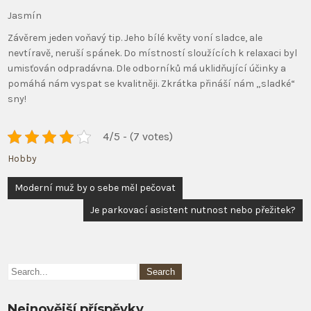
Jasmín
Závěrem jeden voňavý tip. Jeho bílé květy voní sladce, ale
nevtíravě, neruší spánek. Do místností sloužících k relaxaci byl
umisťován odpradávna. Dle odborníků má uklidňující účinky a
pomáhá nám vyspat se kvalitněji. Zkrátka přináší nám „sladké“
sny!
4/5 - (7 votes)
Hobby
Navigace
Moderní muž by o sebe měl pečovat
pro
Je parkovací asistent nutnost nebo přežitek?
příspěvek
Nejnovější příspěvky