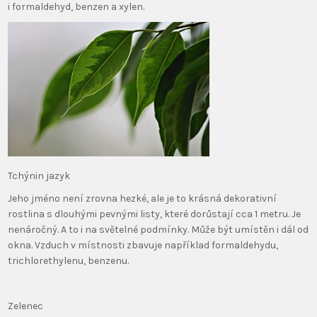
i formaldehyd, benzen a xylen.
Tchýnin jazyk
Jeho jméno není zrovna hezké, ale je to krásná dekorativní
rostlina s dlouhými pevnými listy, které dorůstají cca 1 metru. Je
nenáročný. A to i na světelné podmínky. Může být umístěn i dál od
okna. Vzduch v místnosti zbavuje například formaldehydu,
trichlorethylenu, benzenu.
Zelenec