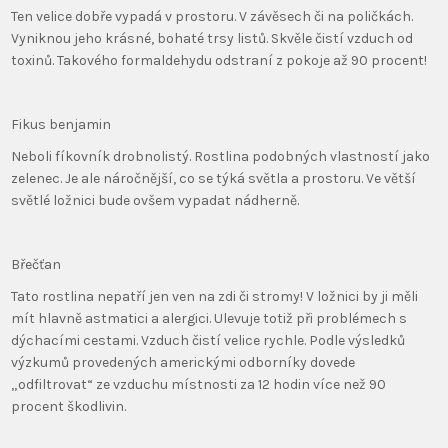
Ten velice dobře vypadá v prostoru. V závěsech či na poličkách.
Vyniknou jeho krásné, bohaté trsy listů. Skvěle čistí vzduch od
toxinů. Takového formaldehydu odstraní z pokoje až 90 procent!
Fikus benjamin
Neboli fíkovník drobnolistý. Rostlina podobných vlastností jako
zelenec. Je ale náročnější, co se týká světla a prostoru. Ve větší
světlé ložnici bude ovšem vypadat nádherně.
Břečťan
Tato rostlina nepatří jen ven na zdi či stromy! V ložnici by ji měli
mít hlavně astmatici a alergici. Ulevuje totiž při problémech s
dýchacími cestami. Vzduch čistí velice rychle. Podle výsledků
výzkumů provedených americkými odborníky dovede
„odfiltrovat“ ze vzduchu místnosti za 12 hodin více než 90
procent škodlivin.