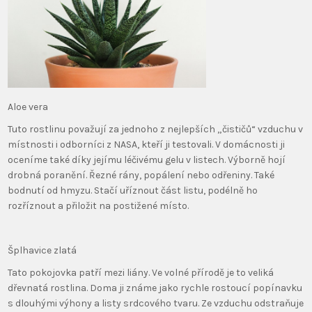
Aloe vera
Tuto rostlinu považují za jednoho z nejlepších „čističů“ vzduchu v
místnosti i odborníci z NASA, kteří ji testovali. V domácnosti ji
oceníme také díky jejímu léčivému gelu v listech. Výborně hojí
drobná poranění. Řezné rány, popálení nebo odřeniny. Také
bodnutí od hmyzu. Stačí uříznout část listu, podélně ho
rozříznout a přiložit na postižené místo.
Šplhavice zlatá
Tato pokojovka patří mezi liány. Ve volné přírodě je to veliká
dřevnatá rostlina. Doma ji známe jako rychle rostoucí popínavku
s dlouhými výhony a listy srdcového tvaru. Ze vzduchu odstraňuje