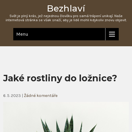
Bezhlaví
Svět je plný krás, jež nejednou člověku pro samá trápení unikají. Naše
internetová stránka se však snaží, aby je lidé mohli kdykoliv znovu objevit.
Menu
Jaké rostliny do ložnice?
6. 5. 2023
|
Žádné komentáře